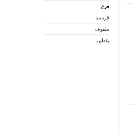
قرع
قرنبيط
ملفوف
يقطين