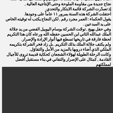
نجاح جديدة من مقاومة الملوحة وحتى الإنتاجية العالية ,
إذ تصدّرت الشركة قائمة الابتكار والتحدي.
احتفلت الشركة هذه السنة بمرور ١١ عاماً على وجودها.
يقول الحكماء : العمر مجرد رقم , لكن النجاح يكتب له توقيته الخاص
على يد المبدعين .
وفي حفل بهيج , توجّت الشركة بوسام اليوبيل الفضي من يد جلالة
الملك عبدالله الثاني ابن الحسين حفظه الله ورعاه كان هذا التكريم
لحظة فارقة في تاريخها تسطع فيها أنوار الإرادة والإصرار.
ولم يكتف جلالة الملك بذلك التكريم , بل زاد فخر الشركة بتكريمه
الملكي الذي أضاء دروبها بالمزيد من الأمل والتفاؤل.
وكانت الرحلة الطويلة لهؤلاء الشجعان كحكاية قديمة تروى للأجيال
القادمة , كمثال على الإصرار والتفاني في بناء مستقبل أفضل
لمملكتهم