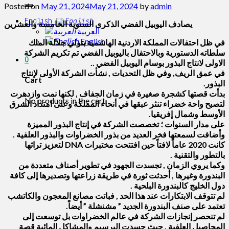
for:
Posted on
May 21, 2024
May 21, 2024
by
admin
English
يصادف اليوبيل الفضي الذكرى السنوية الخامسة والعشرين
العربية
English
في ظل احتفالات المملكة الاردنية الهاشمية بتولي جلالة الملك
سلطاته الدستورية وبالاحتفال باليوبيل الفضي تم تكريم الشركة
0
الاولى لانتاج البذور بوسام اليوبيل الفضي ..
في عمق الريف, وفي ظل التحديات , نشأت الشركة الأولى لإنتاج
Cart
البذور.
بدأت قصتها كشجرة صغيرة في زمان الجفاف , لكنها نمت وازدهرت
No products in the cart.
لتصبح واحة خضراء تنثر عبقها في أنحاء المملكة وعلى امتداد الشرق
الأوسط وشمال إفريقيا.
على مدار السنوات ؛ تخصصت الشركة في إنتاج البذور المميزة
وأضافت لسمعتها فخر العديد من بذور الخضراوات والبذور العلفية .
كانت 2020 عاماً لافتاً حين افتتحت مختبرات DNA لتعزيز تراثها
بالتطور والتقنية .
وكما يروي الزمان , تجسدت الجهود في تطوير أصناف متعددة من
البندورة وغيرها , أحدثت ثورة في طريقة زراعتها وتصديرها إلى كافة
دول الخليج كالبندورة البلحية .
لم تتوقف الابتكارات عند هذا الحد , فباتت مصانع المعجون والكاتشب
تعتمد على صنف البندورة الجديد ” مشنشلة ” أيضاً.
لم تنحصر إنجازات الشركة في عالم الخضراوات بل توسعت إلى
المحاصيل العلفية , حيث جسدت البرسيم والمشاكل المائية قصة