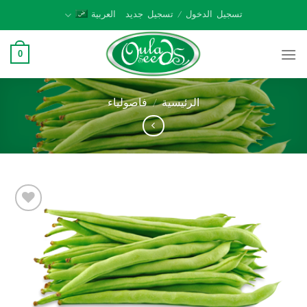
Ski
تسجيل الدخول / تسجيل جديد
العربية
t
conten
0
الرئيسية
/
فاصولياء
Add to
wishlist