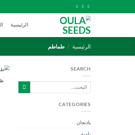
Ski
t
conten
الرئيسية
ال
الرئيسية
/
طماطم
SEARCH
طم
البحث
عن:
CATEGORIES
باذنجان
بامية