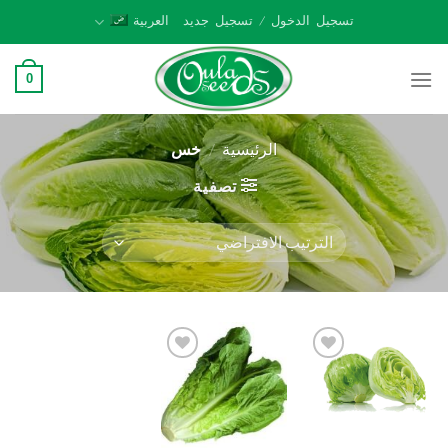
Ski
تسجيل الدخول / تسجيل جديد
العربية
t
conten
0
الرئيسية
/
خس
تصفية
Add to
Add to
wishlist
wishlist